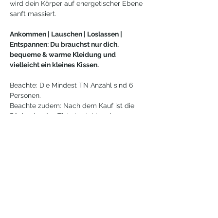
wird dein Körper auf energetischer Ebene 
sanft massiert.
Ankommen | Lauschen | Loslassen | 
Entspannen: Du brauchst nur dich, 
bequeme & warme Kleidung und 
vielleicht ein kleines Kissen.
Beachte: Die Mindest TN Anzahl sind 6 
Personen. 
Beachte zudem: Nach dem Kauf ist die 
Rückgabe des Tickets nicht mehr 
möglich. Im Falle von Krankheit kannst du 
dein Ticket an eine von dir ausgewählte 
Person übertragen, aber auch hier ist die 
Rückgabe ausgeschlossen. 
Weiterlesen >