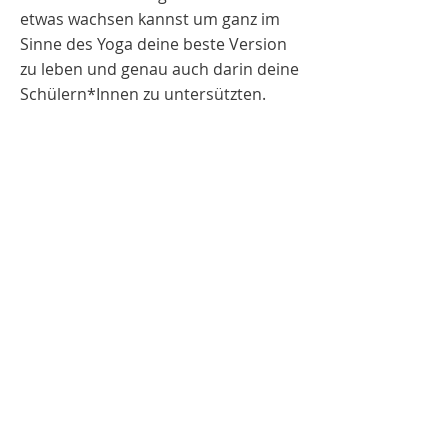
etwas wachsen kannst um ganz im
Sinne des Yoga deine beste Version
zu leben und genau auch darin deine
Schülern*Innen zu untersützten.
Du kannst mich als Coach buchen
für eine allgemeine Aufstellung oder
als Mentorin, die dich auch in deinen
Stunden begleitet,
ich freue mich sehr dich etwas auf
deinem Weg begleiten zu dürfen,
schreibe mir gerne eine Nachricht.