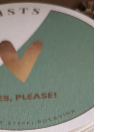
vollen Kopf liebevoller umzugehen. Im
Meeting steigen dir Tränen in die Augen.
Beim Feedback zieht sich innerlich alles
zusammen. Zu Hause bist du gereizt,
obwohl du deine Familie liebst. Du trägst
gefühlt alle Zweifel mit dir rum und du
denkst: „Ich sollte das doch im Griff ha