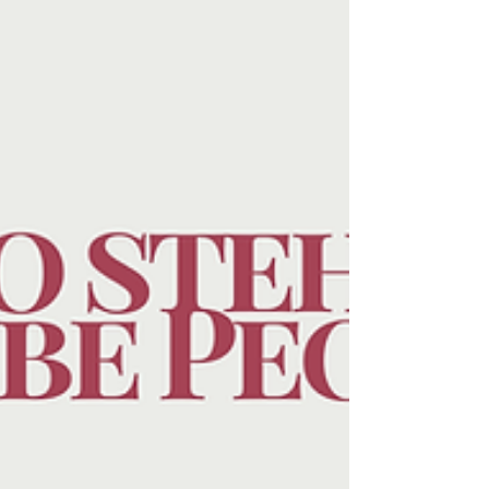
im Yogaunterricht - dank
Consent Cards
Wie Consent Cards deinen
Yogaunterricht verändern können?!
Kennst du das? Du möchtest deinen
Schüler:innen mit einer sanften
Berührung helfen, aber irgendetwas
hält dich zurück. Was, wenn sie das nicht
möchten? Was, wenn sie sich heute
nicht wohl fühlen? Was, wenn du sie
verunsicherst, obwohl du sie eigentlich
nur unterstützen willst? Viele
Yogalehrende fühlen genau das. Sie
wollen Nähe schaffen, ohne Grenzen zu
überschreiten. Und genau hier kommen
meine Consent Cards ins Sp