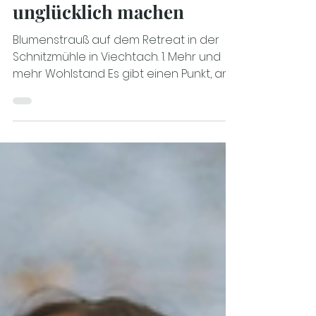
Flourishing: Warum dich
diese 5 Ziele garantiert
unglücklich machen
Blumenstrauß auf dem Retreat in der
Schnitzmühle in Viechtach. 1. Mehr und
mehr Wohlstand Es gibt einen Punkt, an
dem Geld Sicherheit schafft. Und das ist
wichtig. Ein Leben, in dem du dir keine
Sorgen machen musst, wenn plötzlich
etwas kaputt geht, ist ein stabiler Boden.
Aber: Ab einem gewissen Einkommen
(ca. 75.000–90.000 € jährlich) steigt die
Lebenszufriedenheit nicht mehr
signifikant. Was dann wichtiger wird?
Beziehungen Sinn Erleben innere
Zufriedenheit Mehr Geld löst