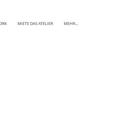
ORK
MIETE DAS ATELIER
MEHR...