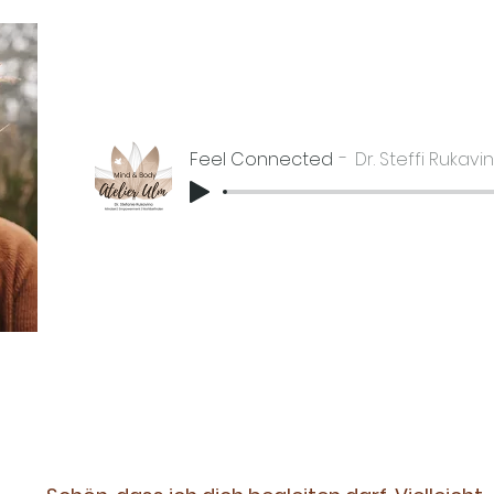
Feel connec
Feel Connected
Dr. Steffi Rukavi