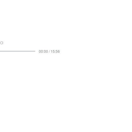
ted
na
00:00 / 15:56