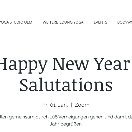
YOGA STUDIO ULM
WEITERBILDUNG YOGA
EVENTS
BODYW
 Happy New Year
Salutations
Fr., 01. Jan.
  |  
Zoom
llen gemeinsam durch 108 Verneigungen gehen und damit d