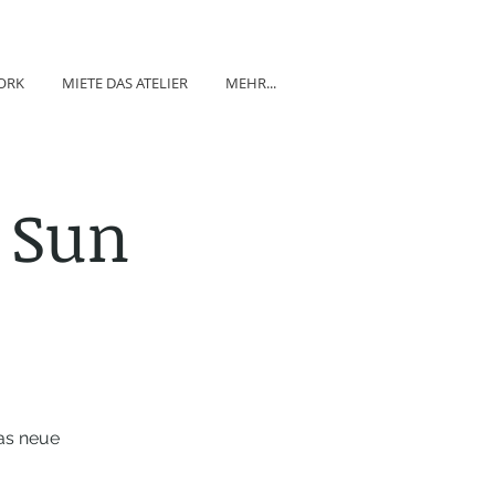
ORK
MIETE DAS ATELIER
MEHR...
 Sun
as neue