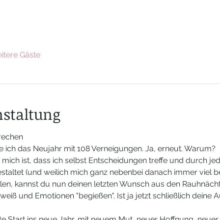
itere Gäste
nstaltung
rechen
e ich das Neujahr mit 108 Verneigungen. Ja, erneut. Warum?
 mich ist, dass ich selbst Entscheidungen treffe und durch je
taltet (und weilich mich ganz nebenbei danach immer viel be
len, kannst du nun deinen letzten Wunsch aus den Rauhnächte
hweiß und Emotionen "begießen". Ist ja jetzt schließlich deine
kte Start ins neue Jahr, mit neuem Mut, neuer Hoffnung, neuer 