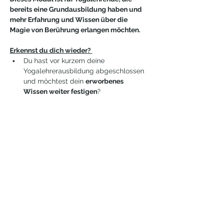
bereits eine Grundausbildung haben und 
mehr Erfahrung und Wissen über die 
Magie von Berührung erlangen möchten. 
Erkennst du dich wieder? 
Du hast vor kurzem deine 
Yogalehrerausbildung abgeschlossen 
und möchtest dein 
erworbenes 
Wissen weiter festigen
?
Vielleicht hast du deine Ausbildung 
online absolviert und es 
mangelt dir 
noch an Erfahrung von individuellen 
Hands-On
?
Weiterlesen >