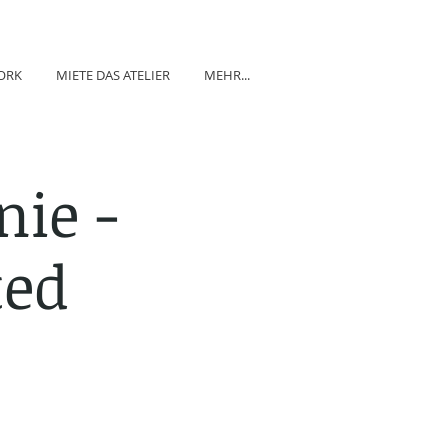
ORK
MIETE DAS ATELIER
MEHR...
ie -
ted