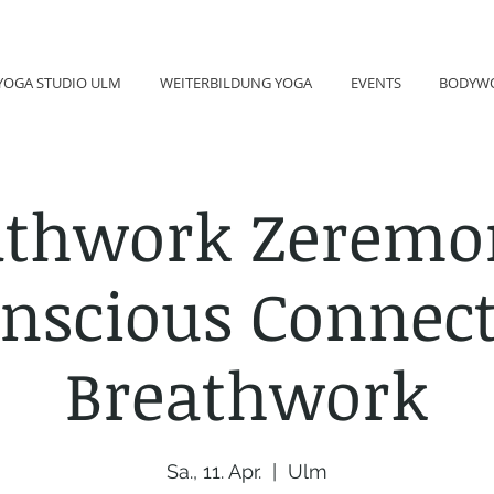
YOGA STUDIO ULM
WEITERBILDUNG YOGA
EVENTS
BODYW
athwork Zeremon
nscious Connec
Breathwork
Sa., 11. Apr.
  |  
Ulm