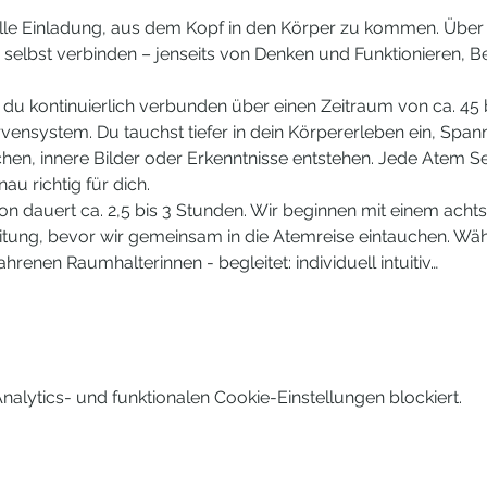
volle Einladung, aus dem Kopf in den Körper zu kommen. Üb
dir selbst verbinden – jenseits von Denken und Funktionieren,
 du kontinuierlich verbunden über einen Zeitraum von ca. 45 
rvensystem. Du tauchst tiefer in dein Körpererleben ein, Span
n, innere Bilder oder Erkenntnisse entstehen. Jede Atem Sess
au richtig für dich.
n dauert ca. 2,5 bis 3 Stunden. Wir beginnen mit einem a
tung, bevor wir gemeinsam in die Atemreise eintauchen. Wä
ahrenen Raumhalterinnen - begleitet: individuell intuitiv…
lytics- und funktionalen Cookie-Einstellungen blockiert.