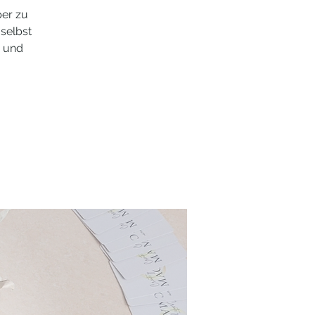
per zu
selbst
n und