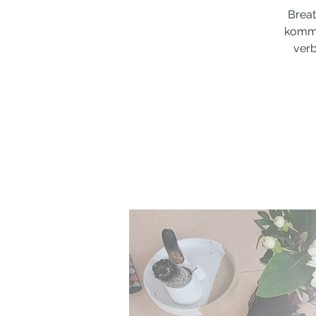
Breat
komme
verb