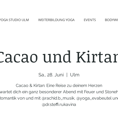
YOGA STUDIO ULM
WEITERBILDUNG YOGA
EVENTS
BODYW
Cacao und Kirta
Sa., 28. Juni
  |  
Ulm
Cacao & Kirtan: Eine Reise zu deinem Herzen
rwartet dich ein ganz besonderer Abend mit Feuer und Stone
Romantik von und mit @rachid.b_musik, @yoga_evabeutel un