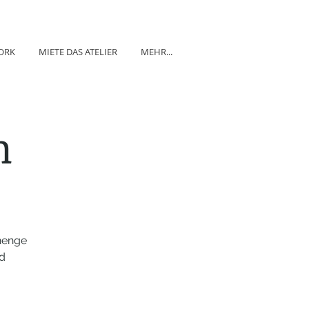
ORK
MIETE DAS ATELIER
MEHR...
n
henge
d