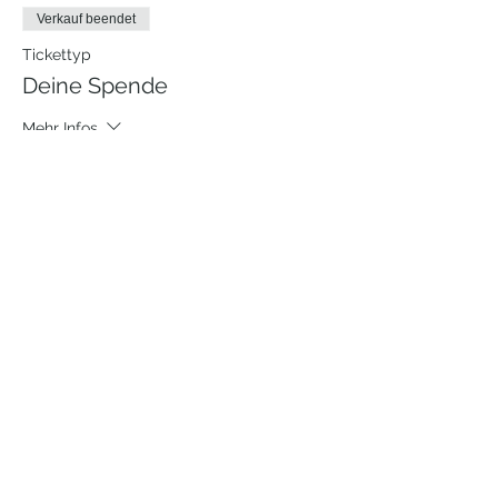
Verkauf beendet
Tickettyp
Deine Spende
Mehr Infos
Preis
Wunschpreis
Mutig fühlen und authentisch
leben.
WIDERRUFSFORMULAR