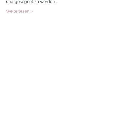
und gesegnet zu werden.…
Weiterlesen >
Eintrittskarten
Verkauf beendet
Tickettyp
Online Teilnahme
Mehr Infos
Preis
120,00 €
MwSt. inbegriffen