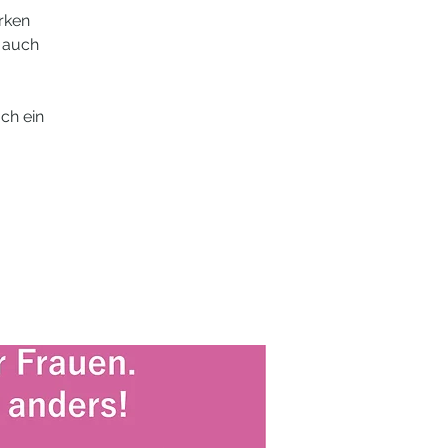
rken
 auch
ch ein