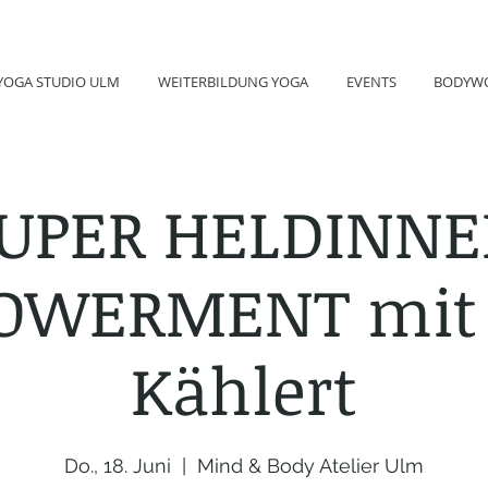
YOGA STUDIO ULM
WEITERBILDUNG YOGA
EVENTS
BODYW
UPER HELDINN
WERMENT mit 
Kählert
Do., 18. Juni
  |  
Mind & Body Atelier Ulm