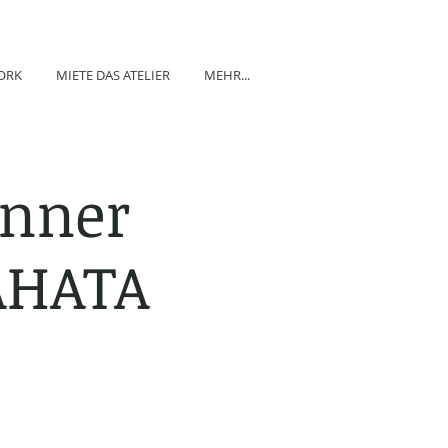
ORK
MIETE DAS ATELIER
MEHR...
Inner
AHATA