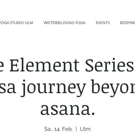
YOGA STUDIO ULM
WEITERBILDUNG YOGA
EVENTS
BODYW
 Element Series
sa journey beyo
asana.
Sa., 14. Feb.
  |  
Ulm