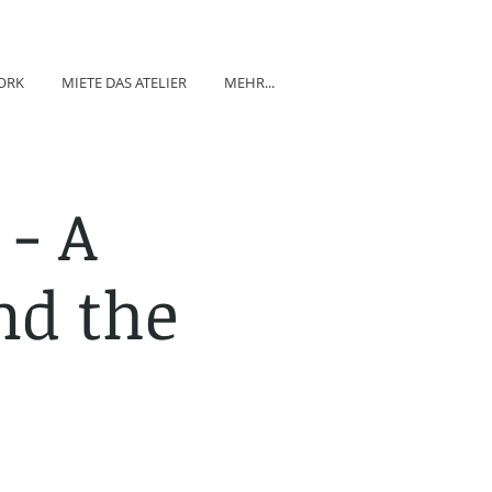
ORK
MIETE DAS ATELIER
MEHR...
 - A
nd the