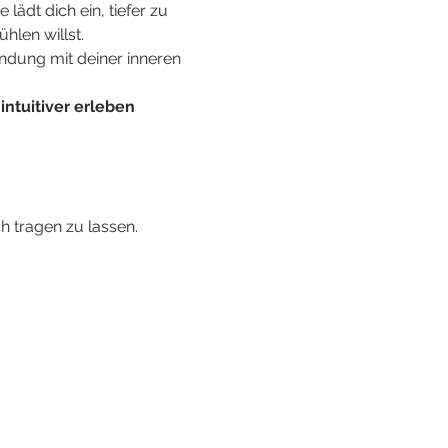
ädt dich ein, tiefer zu 
hlen willst.
indung mit deiner inneren 
intuitiver erleben 
h tragen zu lassen.