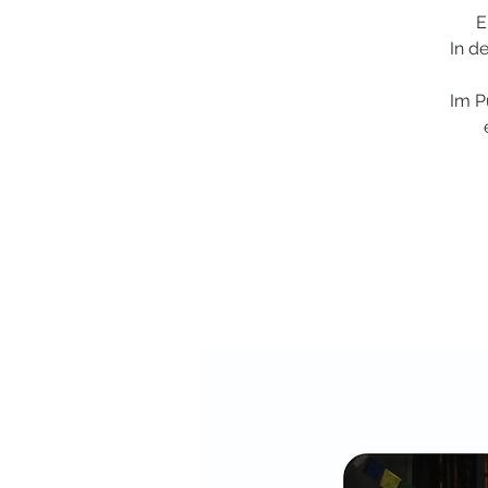
E
In d
Im P