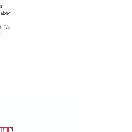
s.
 aber
. Für
,