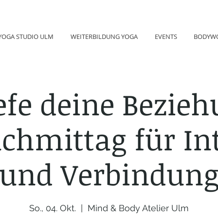
YOGA STUDIO ULM
WEITERBILDUNG YOGA
EVENTS
BODYW
efe deine Bezieh
chmittag für In
und Verbindun
So., 04. Okt.
  |  
Mind & Body Atelier Ulm