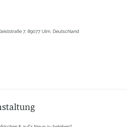
0
leiststraße 7, 89077 Ulm, Deutschland
nstaltung
ufrischen & auf's Neue zu beleben?