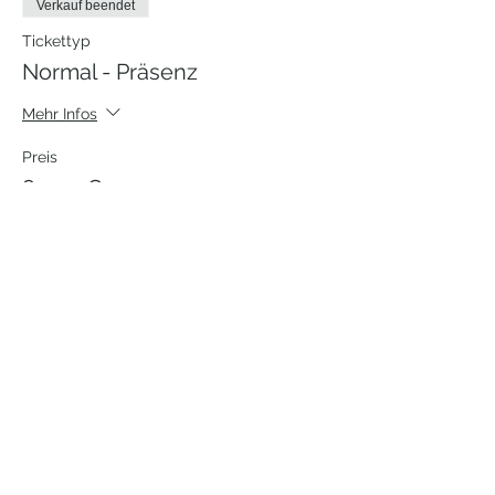
Verkauf beendet
Tickettyp
Normal - Präsenz
Mehr Infos
Preis
85,00 €
MwSt. inbegriffen
Verkauf beendet
Tickettyp
Karma Preis
Mehr Infos
Preis
Wunschpreis