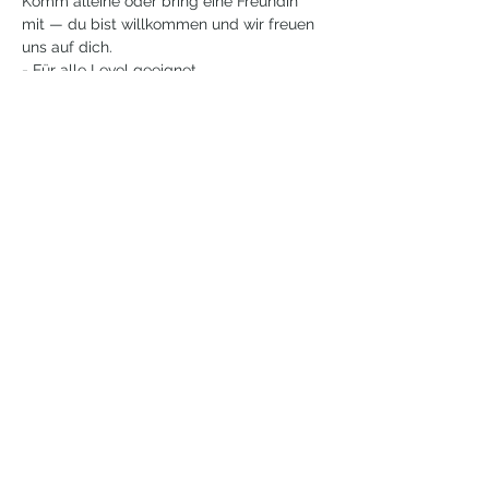
Komm alleine oder bring eine Freundin 
mit — du bist willkommen und wir freuen 
uns auf dich.
- Für alle Level geeignet
- Begrenzte Plätze
Weiterlesen >
Mutig fühlen und authentisch
leben.
WIDERRUFSFORMULAR
NEWSLETTER