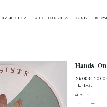
YOGA STUDIO ULM
WEITERBILDUNG YOGA
EVENTS
BODYW
Hands-On 
Standa
 25,00 € 
20,00
inkl. MwSt.
Anzahl
*