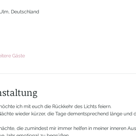
0
 Ulm, Deutschland
itere Gäste
nstaltung
möchte ich mit euch die Rückkehr des Lichts feiern. 
Nächte wieder kürzer, die Tage dementsprechend länge und di
hte, die zumindest mir immer helfen in meiner inneren Ausri
e Jahr emotional zu begrüßen. 