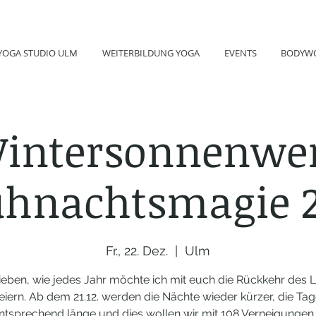
YOGA STUDIO ULM
WEITERBILDUNG YOGA
EVENTS
BODYW
Wintersonnenwe
hnachtsmagie 
Fr., 22. Dez.
  |  
Ulm
Lieben, wie jedes Jahr möchte ich mit euch die Rückkehr des L
eiern. Ab dem 21.12. werden die Nächte wieder kürzer, die Ta
tsprechend länge und dies wollen wir mit 108 Verneigungen f