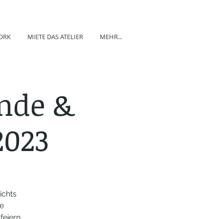
ORK
MIETE DAS ATELIER
MEHR...
nde &
2023
ichts
ge
eiern.