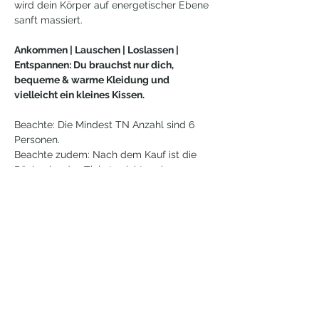
wird dein Körper auf energetischer Ebene 
sanft massiert.
Ankommen | Lauschen | Loslassen | 
Entspannen: Du brauchst nur dich, 
bequeme & warme Kleidung und 
vielleicht ein kleines Kissen.
Beachte: Die Mindest TN Anzahl sind 6 
Personen. 
Beachte zudem: Nach dem Kauf ist die 
Rückgabe des Tickets nicht mehr 
möglich. Im Falle von Krankheit kannst du 
dein Ticket an eine von dir ausgewählte 
Person übertragen, aber auch hier ist die 
Rückgabe ausgeschlossen. 
Weiterlesen >