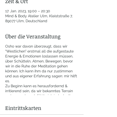
Zeit & Ort
17. Jan. 2023, 19:00 – 20:30
Mind & Body Atelier Ulm, Kleiststraße 7,
89077 Ulm, Deutschland
Über die Veranstaltung
Osho war davon überzeugt, dass wir
"Westlichen" erstmal all die aufgestaute
Energie & Emotionen loslassen müssen,
über Schütteln, Atmen, Bewegen, bevor
wir in die Ruhe der Meditation gehen
können. Ich kann ihm da nur zustimmen
und aus eigener Erfahrung sagen: mir hilft
es.
Zu Beginn kann es herausfordernd &
irritierend sein, da wir bekanntes Terrain
verlassen, danach fühlt sich jedoch alles
etwas befreiter & geklärter an.
Eintrittskarten
Die Meditation dauert 60 Minuten, die
Veranstaltung endet somit ca. nach 75 -