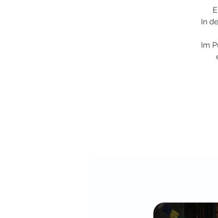
E
In d
Im P