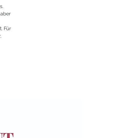
s.
 aber
. Für
,