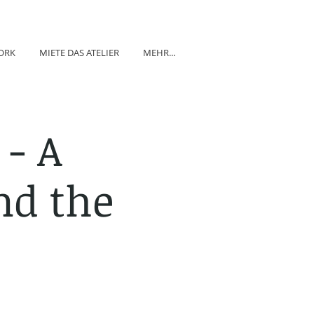
ORK
MIETE DAS ATELIER
MEHR...
 - A
nd the