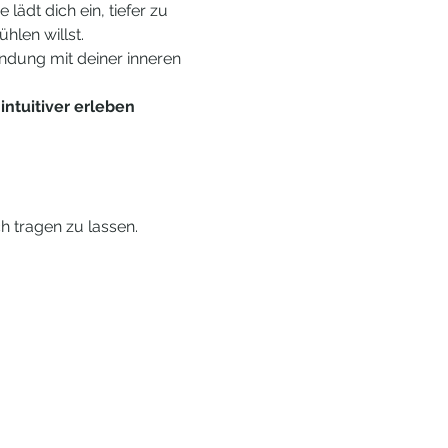
ädt dich ein, tiefer zu 
hlen willst.
indung mit deiner inneren 
intuitiver erleben 
h tragen zu lassen.