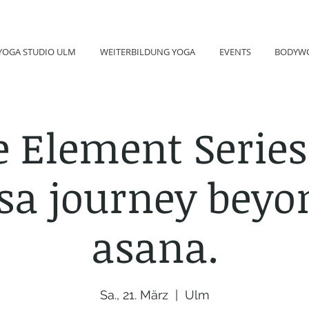
YOGA STUDIO ULM
WEITERBILDUNG YOGA
EVENTS
BODYW
 Element Series
sa journey beyo
asana.
Sa., 21. März
  |  
Ulm