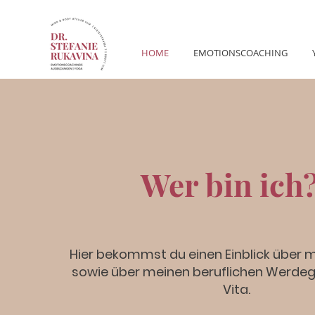
HOME
EMOTIONSCOACHING
Wer bin ich?
Hier bekommst du einen Einblick über m
sowie über meinen beruflichen Werdeg
Vita.