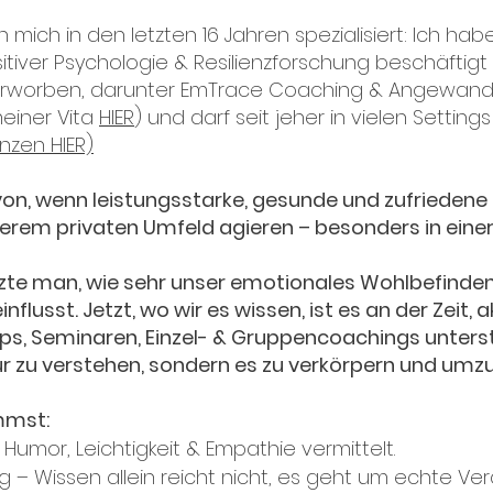
ich in den letzten 16 Jahren spezialisiert: Ich habe
tiver Psychologie & Resilienzforschung beschäftigt
 erworben, darunter EmTrace Coaching & Angewandt
meiner Vita
HIER
) und darf seit jeher in vielen Setti
nzen HIER)
davon, wenn leistungsstarke, gesunde und zufrieden
em privaten Umfeld agieren – besonders in einer W
zte man, wie sehr unser emotionales Wohlbefinde
nflusst. Jetzt, wo wir es wissen, ist es an der Zeit, 
ps, Seminaren, Einzel- & Gruppencoachings unterst
ur zu verstehen, sondern es zu verkörpern und umz
mmst:
Humor, Leichtigkeit & Empathie vermittelt.
 – Wissen allein reicht nicht, es geht um echte Ve