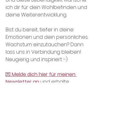
ich dir für dein Wohlbefinden und 
deine Weiterentwicklung. 
Bist du bereit, tiefer in deine 
Emotionen und dein persönliches 
Wachstum einzutauchen? Dann 
lass uns in Verbindung bleiben! 
Neugierig und inspiriert :-) 
💌 
Melde dich hier für meinen 
Newsletter an
und erhalte 
regelmäßig Inspirationen rund um 
Wohlbefinden, Coaching und 
persönliche Entwicklung. 
🎧 
Wenn du lieber zuhörst, dann 
empfehle ich dir meinen 
Podcast
"Die Alchemie des Glücks"
, 