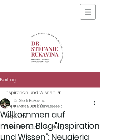
Beitrag
Inspiration und Wissen
Dr. Steffi Rukavina
Inspiration und Wissen
7. März 2025
2 Min. Lesezeit
Willkommen auf
Yoga Ulm
meinem Blog "Inspiration
Persönlichkeitsentwicklung
und Wissen": Neugierig