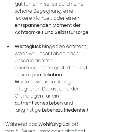
gut fühlen – sei es durch eine 
schöne Begegnung, eine 
leckere Mahlzeit oder einen 
entspannenden Moment der 
Achtsamkeit und Selbstfürsorge
.
Werteglück
 hingegen entsteht, 
wenn wir unser Leben nach 
unseren tiefsten 
Überzeugungen gestalten und 
unsere 
persönlichen 
Werte
 bewusst im Alltag 
integrieren. Dies ist eine der 
Grundlagen für ein 
authentisches Leben
 und 
langfristige 
Lebenszufriedenheit
.
Während das 
Wohlfühlglück
 oft 
von äußeren Umständen abhängt, 