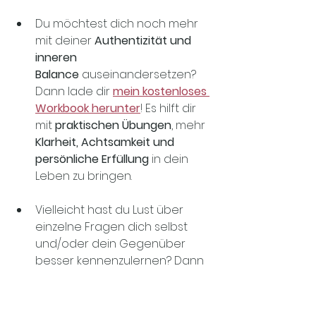
Du möchtest dich noch mehr 
mit deiner 
Authentizität und 
inneren 
Balance
 auseinandersetzen?
Dann lade dir 
mein kostenloses 
Workbook herunter
! Es hilft dir 
mit 
praktischen Übungen
, mehr 
Klarheit, Achtsamkeit und 
persönliche Erfüllung
 in dein 
Leben zu bringen.
Vielleicht hast du Lust über 
einzelne Fragen dich selbst 
und/oder dein Gegenüber 
besser kennenzulernen? Dann 
empfehle ich dir meine 
Connection Cards
. Sie sind ein 
perfektes Geschenk im 