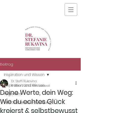
Beitrag
Inspiration und Wissen
Dr. Steffi Rukavina
Inspiration und Wissen
11. März 2025
3 Min. Lesezeit
Deine Werte, dein Weg:
Yoga Ulm
Wie du echtes Glück
Persönlichkeitsentwicklung
kreierst & selbstbewusst